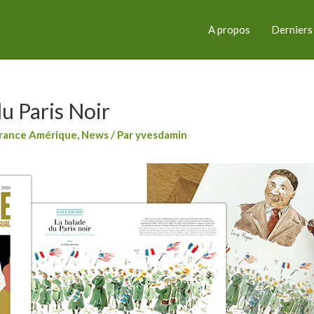
A propos
Derniers
du Paris Noir
rance Amérique
,
News
/ Par
yvesdamin