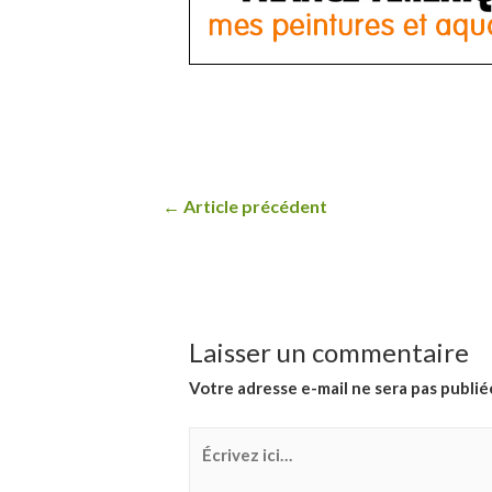
Navigation
←
Article précédent
de
l’article
Laisser un commentaire
Votre adresse e-mail ne sera pas publié
Écrivez
ici…