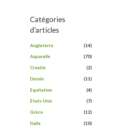
s
u
r
5
Catégories
d’articles
Angleterre
(14)
Aquarelle
(70)
Croatie
(2)
Dessin
(11)
Equitation
(4)
Etats-Unis
(7)
Grèce
(12)
Italie
(10)