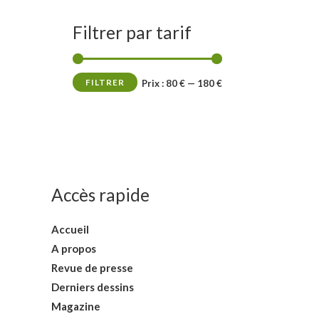
Filtrer par tarif
FILTRER
P
P
Prix :
80 €
—
180 €
r
r
i
i
x
x
m
m
Accès rapide
i
a
n
x
Accueil
A propos
Revue de presse
Derniers dessins
Magazine