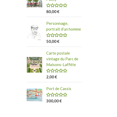
s
r
u
r
80,00
€
N
5
o
t
:
Personnage,
e
0
portrait d’un homme
s
u
r
50,00
€
N
5
o
t
Carte postale
e
0
vintage du Parc de
s
Maisons-Laffitte
u
r
5
2,00
€
N
o
t
Port de Cassis
e
0
s
u
300,00
€
N
r
o
5
t
e
0