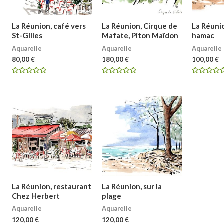
La Réunion, café vers
La Réunion, Cirque de
La Réunio
St-Gilles
Mafate, Piton Maïdon
hamac
Aquarelle
Aquarelle
Aquarelle
80,00
€
180,00
€
100,00
€
Note
Note
Note
0
0
0
sur
sur
sur
5
5
5
La Réunion, restaurant
La Réunion, sur la
Chez Herbert
plage
Aquarelle
Aquarelle
120,00
€
120,00
€