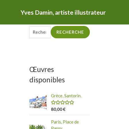
Yves Damin, artiste illustrateur
R
RECHERCHE
e
c
h
e
Œuvres
r
disponibles
c
h
Grèce, Santorin.
e
p
80,00
€
N
o
o
t
Paris, Place de
e
u
0
Passy