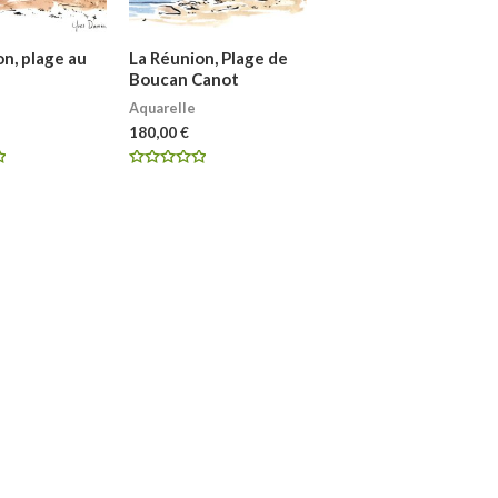
n, plage au
La Réunion, Plage de
Boucan Canot
Aquarelle
180,00
€
Note
0
sur
5