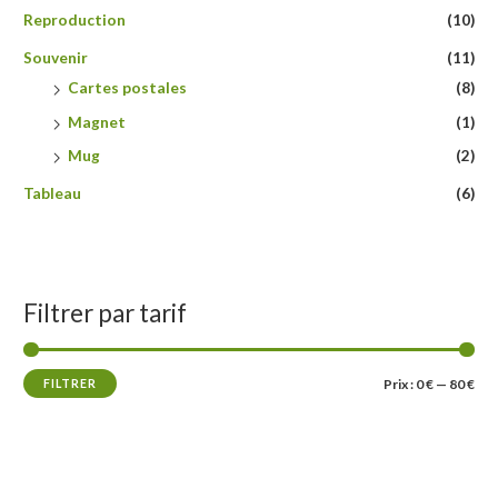
Reproduction
(10)
Souvenir
(11)
Cartes postales
(8)
Magnet
(1)
Mug
(2)
Tableau
(6)
Filtrer par tarif
P
P
FILTRER
Prix :
0 €
—
80 €
r
r
i
i
x
x