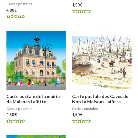
Cartes postales
1,50
€
4,00
€
Note
0
Note
sur
0
5
sur
5
Carte postale de la mairie
Carte postale des Caves du
de Maisons Laffitte
Nord à Maisons Laffitte
Cartes postales
Cartes postales
1,50
€
1,50
€
Note
Note
0
0
sur
sur
5
5