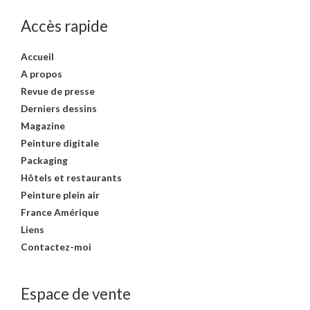
m
m
Accès rapide
i
a
n
x
Accueil
A propos
Revue de presse
Derniers dessins
Magazine
Peinture digitale
Packaging
Hôtels et restaurants
Peinture plein air
France Amérique
Liens
Contactez-moi
Espace de vente