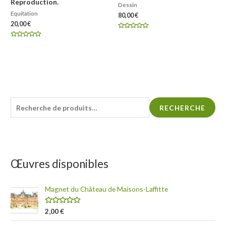
Reproduction.
Dessin
Equitation
80,00
€
20,00
€
Note
0
Note
sur
0
5
sur
5
R
RECHERCHE
e
c
h
e
Œuvres disponibles
r
c
Magnet du Château de Maisons-Laffitte
h
N
2,00
€
e
o
t