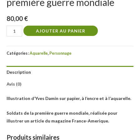
première guerre mondiale
80,00
€
quantité
AJOUTER AU PANIER
de
Personnages,
soldats
Catégories :
Aquarelle
,
Personnage
de
la
Description
première
guerre
Avis (0)
mondiale
Illustration d’Yves Damin sur papier, à l’encre et à l’aquarelle.
Soldats de la première guerre mondiale, réalisée pour
illustrer un article du magazine France-Amerique.
Produits similaires