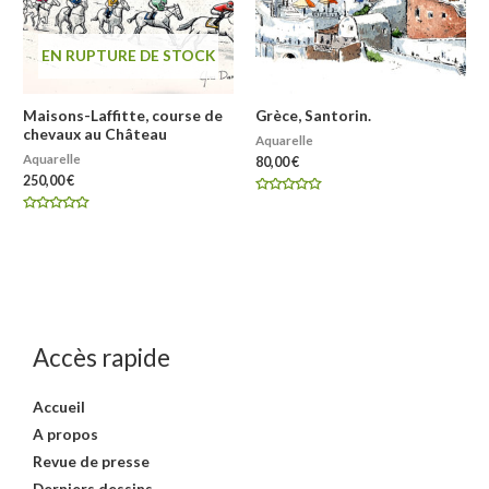
EN RUPTURE DE STOCK
Maisons-Laffitte, course de
Grèce, Santorin.
chevaux au Château
Aquarelle
Aquarelle
80,00
€
250,00
€
Note
0
Note
sur
0
5
sur
5
Accès rapide
Accueil
A propos
Revue de presse
Derniers dessins