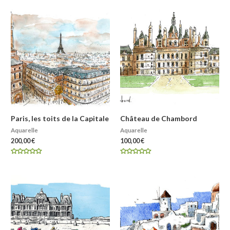
Paris, les toits de la Capitale
Château de Chambord
Aquarelle
Aquarelle
200,00
€
100,00
€
Note
Note
0
0
sur
sur
5
5