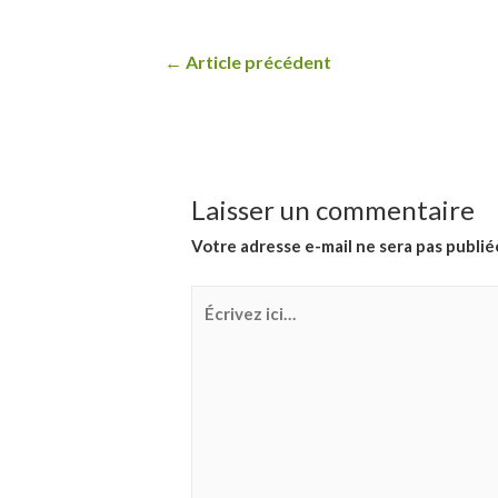
Navigation
←
Article précédent
de
l’article
Laisser un commentaire
Votre adresse e-mail ne sera pas publié
Écrivez
ici…