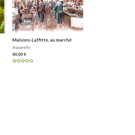
Maisons-Laffitte, au marché
Aquarelle
80,00
€
Note
0
sur
5