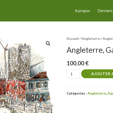
A propos
Derniers
Accueil
/
Angleterre
/ Angle
Angleterre, G
100,00
€
quantité
AJOUTER 
de
Angleterre,
Gabriel’s
Catégories :
Angleterre
,
Aqu
Wharf