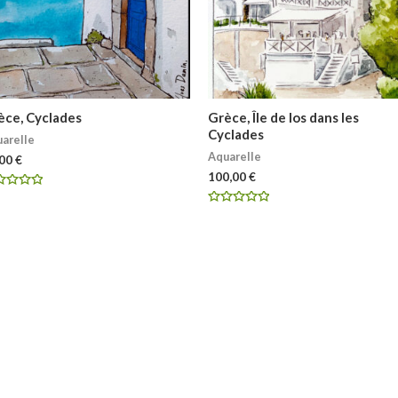
èce, Cyclades
Grèce, Île de Ios dans les
Cyclades
arelle
Aquarelle
,00
€
100,00
€
e
Note
r
0
sur
5