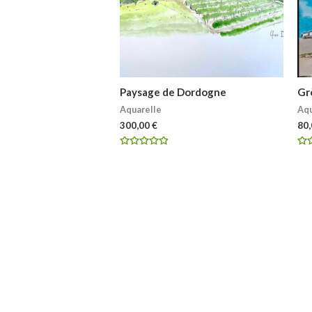
Paysage de Dordogne
Gr
Aquarelle
Aqu
300,00
€
80
Note
Not
0
0
sur
su
5
5