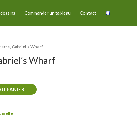
 dessins
Commander un tableau
Contact
terre, Gabriel’s Wharf
abriel’s Wharf
AU PANIER
arelle