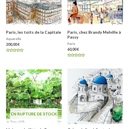
Paris, les toits de la Capitale
Paris, chez Brandy Melville à
Passy
Aquarelle
Paris
200,00
€
60,00
€
Note
0
Note
sur
0
5
sur
5
EN RUPTURE DE STOCK