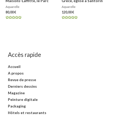
Maisons-Laffitte, le Parc
Grèce, église à Santorin
Aquarelle
Aquarelle
80,00
€
120,00
€
Note
Note
0
0
sur
sur
5
5
Accès rapide
Accueil
A propos
Revue de presse
Derniers dessins
Magazine
Peinture digitale
Packaging
Hôtels et restaurants