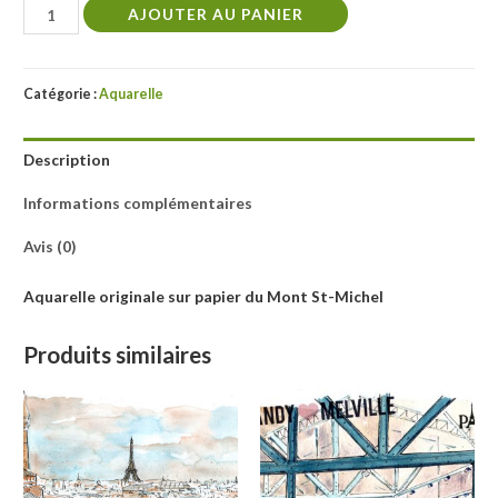
quantité
AJOUTER AU PANIER
de
Normandie,
le
Catégorie :
Aquarelle
Mont
St-
Description
Michel
Informations complémentaires
Avis (0)
Aquarelle originale sur papier du Mont St-Michel
Produits similaires