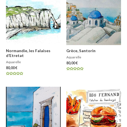
Normandie, les Falaises
Grèce, Santorin
d’Etretat
Aquarelle
Aquarelle
80,00
€
80,00
€
Note
0
Note
sur
0
5
sur
5