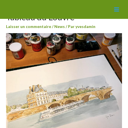
MAI
Tableau du Louvre
MEN
Laisser un commentaire
/
News
/ Par
yvesdamin