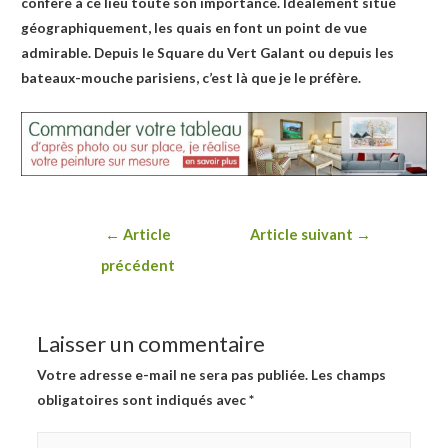
confère à ce lieu toute son importance. Idéalement situé
géographiquement, les quais en font un point de vue
admirable. Depuis le Square du Vert Galant ou depuis les
bateaux-mouche parisiens, c’est là que je le préfère.
Navigation
←
Article
Article suivant
→
de
précédent
l’article
Laisser un commentaire
Votre adresse e-mail ne sera pas publiée.
Les champs
obligatoires sont indiqués avec
*
Écrivez